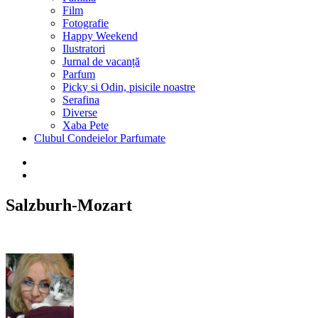
Film
Fotografie
Happy Weekend
Ilustratori
Jurnal de vacanță
Parfum
Picky si Odin, pisicile noastre
Serafina
Diverse
Xaba Pete
Clubul Condeielor Parfumate
Salzburh-Mozart