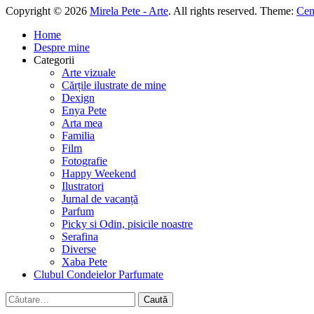
Copyright © 2026
Mirela Pete - Arte
. All rights reserved. Theme:
Cen
Home
Despre mine
Categorii
Arte vizuale
Cărțile ilustrate de mine
Dexign
Enya Pete
Arta mea
Familia
Film
Fotografie
Happy Weekend
Ilustratori
Jurnal de vacanță
Parfum
Picky si Odin, pisicile noastre
Serafina
Diverse
Xaba Pete
Clubul Condeielor Parfumate
Caută
după: