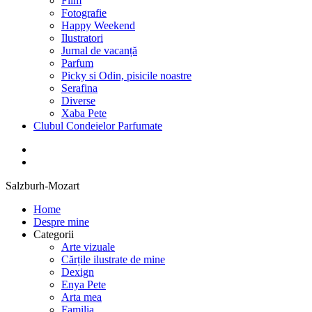
Film
Fotografie
Happy Weekend
Ilustratori
Jurnal de vacanță
Parfum
Picky si Odin, pisicile noastre
Serafina
Diverse
Xaba Pete
Clubul Condeielor Parfumate
Salzburh-Mozart
Home
Despre mine
Categorii
Arte vizuale
Cărțile ilustrate de mine
Dexign
Enya Pete
Arta mea
Familia