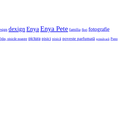
Enya Pete
Enya
dexign
fotografie
esign
familia
flori
pictura
pisici
poveste parfumată
Odin, pisicile noastre
pisică
Pupo
primăvară