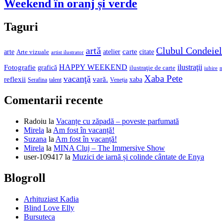
Weekend în oranj și verde
Taguri
artă
Clubul Condeiel
arte
atelier
carte
citate
Arte vizuale
artist ilustrator
HAPPY WEEKEND
ilustraţii
Fotografie
grafică
ilustraţie de carte
iubire
Xaba Pete
vacanţă
vară.
reflexii
xaba
Veneția
Serafina
talent
Comentarii recente
Radoiu
la
Vacanțe cu zăpadă – poveste parfumată
Mirela
la
Am fost în vacanță!
Suzana
la
Am fost în vacanță!
Mirela
la
MINA Cluj – The Immersive Show
user-109417
la
Muzici de iarnă și colinde cântate de Enya
Blogroll
Arhituziast Kadia
Blind Love Elly
Bursuteca