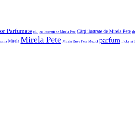
or Parfumate
Cărți ilustrate de Mirela Pete
d
cluj
cu ilustrații de Mirela Pete
Mirela Pete
parfum
Mirela
Picky si 
mama
Mirela Rusu Pete
Muzici