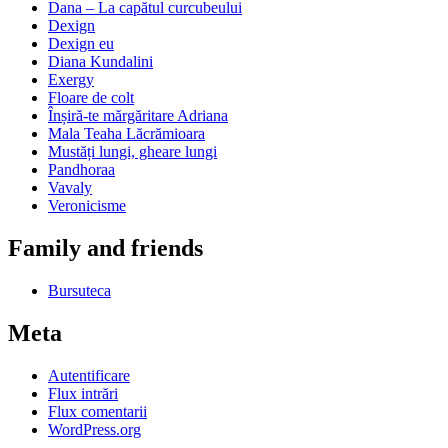
Dana – La capătul curcubeului
Dexign
Dexign eu
Diana Kundalini
Exergy
Floare de colt
Înșiră-te mărgăritare Adriana
Mala Teaha Lăcrămioara
Mustăți lungi, gheare lungi
Pandhoraa
Vavaly
Veronicisme
Family and friends
Bursuteca
Meta
Autentificare
Flux intrări
Flux comentarii
WordPress.org