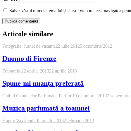
Salvează-mi numele, emailul și site-ul web în acest navigator pent
Publică comentariul
Articole similare
Fotografie
,
Jurnal de vacanță
22 iulie 2012
5 octombrie 2012
Duomo di Firenze
Fotografie
22 aprilie 2013
22 aprilie 2013
Spune-mi nuanța preferată
Clubul Condeielor Parfumate
,
Parfum
19 octombrie 2013
2 septembrie
Muzica parfumată a toamnei
Happy Weekend
2 februarie 2013
2 februarie 2013