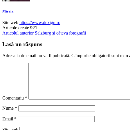
Mirela
Site web
https://www.dexign.ro
Articole create
921
Navigare
Articolul anterior
Salzburg şi câteva fotografii
în
Lasă un răspuns
articole
Adresa ta de email nu va fi publicată.
Câmpurile obligatorii sunt marc
Comentariu
*
Nume
*
Email
*
Site web