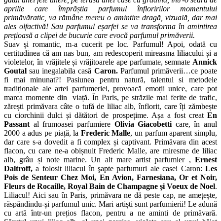
aprilie care împrăștia parfumul înfloririlor momentului
primăvăratic, va rămâne mereu o amintire dragă, vizuală, dar mai
ales olfactivă! Sau parfumul eșarfei se va transforma în amintirea
prețioasă a clipei de bucurie care evocă parfumul primăverii.
Suav și romantic, m-a cucerit pe loc. Parfumul! Apoi, odată cu
certitudinea că am nas bun, am redescoperit mireasma liliacului și a
violetelor, în vrăjitele și vrăjitoarele ape parfumate, semnate
Annick
Goutal
sau inegalabila casă
Caron.
Parfumul primăverii…ce poate
fi mai minunat?! Pasiunea pentru natură, talentul si metodele
tradiționale ale artei parfumeriei, provoacă emoții unice, care pot
marca momente din viață. În Paris, pe străzile mai ferite de trafic,
zărești primăvara câte o tufă de liliac alb, înflorit, care îți zămbește
cu ciorchinii dulci și dătători de prospețime. Așa a fost creat
En
Passant
al frumoasei parfumiere
Olivia Giacobetti
care, în anul
2000 a adus pe piață, la
Frederic Malle
, un parfum aparent simplu,
dar care s-a dovedit a fi complex și captivant. Primăvara din acest
flacon, cu care ne-a obișnuit Frederic Malle, are miresme de liliac
alb, grâu și note marine. Un alt mare artist parfumier ,
Ernest
Daltroff,
a folosit liliacul în şapte parfumuri ale casei Caron:
Les
Pois de Senteur Chez Moi, En Avion, Farnesiana, Or et Noir,
Fleurs de Rocaille, Royal Bain de Champagne şi Voeux de Noel
.
Liliacul! Aici sau în Paris, primăvara ne dă peste cap, ne amețește,
răspândindu-și parfumul unic. Mari artiști sunt parfumierii! Le adună
cu artă într-un prețios flacon, pentru a ne aminti de primăvară.