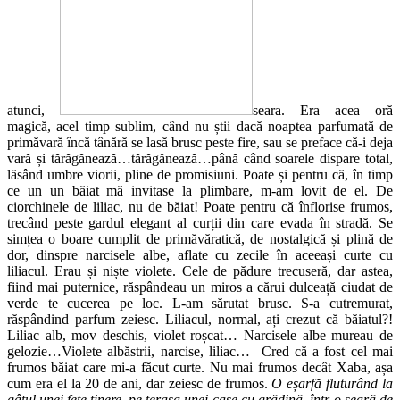
atunci,
seara. Era acea oră
magică, acel timp sublim, când nu știi dacă noaptea parfumată de
primăvară încă tânără se lasă brusc peste fire, sau se preface că-i deja
vară și tărăgănează…tărăgănează…până când soarele dispare total,
lăsând umbre viorii, pline de promisiuni. Poate și pentru că, în timp
ce un un băiat mă invitase la plimbare, m-am lovit de el. De
ciorchinele de liliac, nu de băiat! Poate pentru că înflorise frumos,
trecând peste gardul elegant al curții din care evada în stradă. Se
simțea o boare cumplit de primăvăratică, de nostalgică și plină de
dor, dinspre narcisele albe, aflate cu zecile în aceeași curte cu
liliacul. Erau și niște violete. Cele de pădure trecuseră, dar astea,
fiind mai puternice, răspândeau un miros a cărui dulceață ciudat de
verde te cucerea pe loc. L-am sărutat brusc. S-a cutremurat,
răspândind parfum zeiesc. Liliacul, normal, ați crezut că băiatul?!
Liliac alb, mov deschis, violet roșcat… Narcisele albe mureau de
gelozie…Violete albăstrii, narcise, liliac… Cred că a fost cel mai
frumos băiat care mi-a făcut curte. Nu mai frumos decât Xaba, așa
cum era el la 20 de ani, dar zeiesc de frumos.
O eșarfă fluturând la
gâtul unei fete tinere, pe terasa unei case cu grădină, într-o seară de