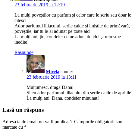
Mulțumesc, dragă Dana!
Și eu ador parfumul liliacului din serile calde de aprilile!
La mulţi ani, Dana, condeier minunat!
Lasă un răspuns
Adresa ta de email nu va fi publicată.
Câmpurile obligatorii sunt
marcate cu
*
Comentariu
*
Nume
*
Email
*
Site web
Salvează-mi numele, emailul și site-ul web în acest navigator