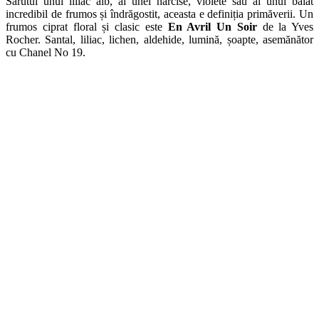
Sărutul unui liliac alb, al unei narcise, violete sau al unui băiat
incredibil de frumos și îndrăgostit, aceasta e definiția primăverii. Un
frumos ciprat floral și clasic este
En Avril Un Soir
de la Yves
Rocher. Santal, liliac, lichen, aldehide, lumină, șoapte, asemănător
cu Chanel No 19.
Categorie:
Clubul Condeielor Parfumate
Etichetat:
”Poveste
parfumată între bloggeri”
8 ani de povesti parfumate
En Avril Un
Soir
En passant
liliac alb
liliac mov închis
liliacul alb sau violet deschis
Mirela
Site web
https://www.dexign.ro
Articole create
921
Navigare
Articolul anterior
Colette în citate celebre