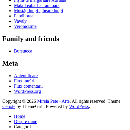
Parfum
Picky si Odin, pisicile noastre
Serafina
Diverse
Xaba Pete
Clubul Condeielor Parfumate
Caută
după:
Începe să tastezi termenul de căutare mai sus și apasă Enter pentru a
căuta. Apasă ESC pentru a anula.
Înapoi sus