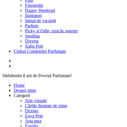
Film
Fotografie
Happy Weekend
Ilustratori
Jurnal de vacanță
Parfum
Picky si Odin, pisicile noastre
Serafina
Diverse
Xaba Pete
Clubul Condeielor Parfumate
Sărbătorim 8 ani de Povești Parfumate!
Home
Despre mine
Categorii
Arte vizuale
Cărțile ilustrate de mine
Dexign
Enya Pete
Arta mea
Familia