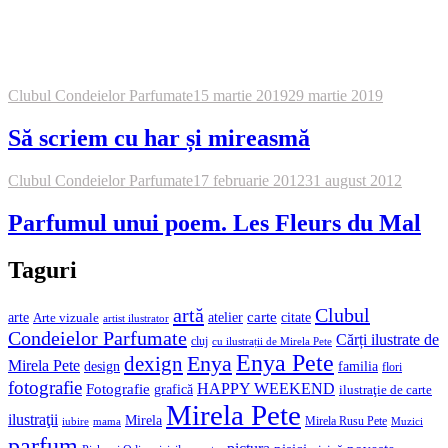
user-109417
la
Muzici de iarnă și colinde cântate de Enya
Blogroll
Arhituziast Kadia
Blind Love Elly
Bursuteca
Dana – La capătul curcubeului
Dexign
Dexign eu
Diana Kundalini
Exergy
Floare de colt
Înșiră-te mărgăritare Adriana
Mala Teaha Lăcrămioara
Mustăți lungi, gheare lungi
Pandhoraa
Vavaly
Veronicisme
Family and friends
Bursuteca