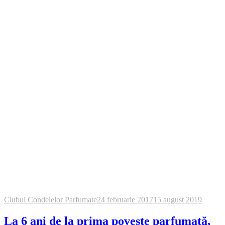
Clubul Condeielor Parfumate
24 februarie 2017
15 august 2019
La 6 ani de la prima poveste parfumată,
să fie Parfumul literelor!
Clubul Condeielor Parfumate
16 februarie 2012
17 februarie 2012
Parfumul Poveștii Parfumate. Sau când
povestea împlinește un an
S
Clubul Condeielor Parfumate
15 martie 2019
29 martie 2019
Să scriem cu har și mireasmă
Clubul Condeielor Parfumate
17 februarie 2012
31 august 2012