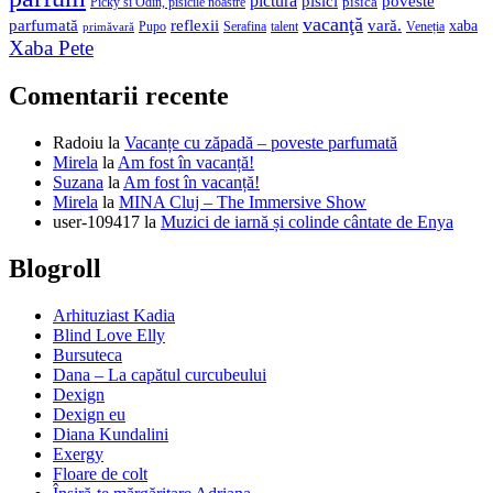
Meta
Autentificare
Flux intrări
Flux comentarii
WordPress.org
Copyright © 2026
Mirela Pete - Arte
. All rights reserved. Theme:
Cenote
by ThemeGrill. Powered by
WordPress
.
Home
Despre mine
Categorii
Arte vizuale
Cărțile ilustrate de mine
Dexign
Enya Pete
Arta mea
Familia
Film
Fotografie
Happy Weekend
Ilustratori
Jurnal de vacanță