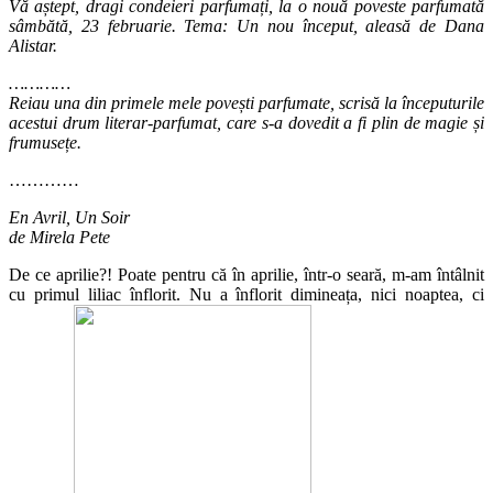
Vă aștept, dragi condeieri parfumați, la o nouă poveste parfumată
sâmbătă, 23 februarie. Tema: Un nou început, aleasă de Dana
Alistar.
…………
Reiau una din primele mele povești parfumate, scrisă la începuturile
acestui drum literar-parfumat, care s-a dovedit a fi plin de magie și
frumusețe.
…………
En Avril, Un Soir
de Mirela Pete
De ce aprilie?! Poate pentru că în aprilie, într-o seară, m-am întâlnit
cu primul liliac înflorit. Nu a înflorit dimineața, nici noaptea, ci