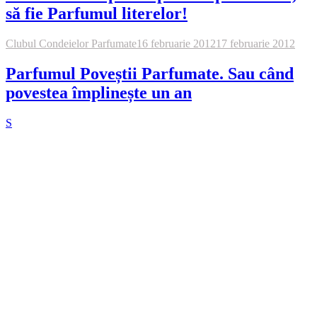
Parfumul unui poem. Les Fleurs du Mal
Taguri
artă
Clubul
arte
atelier
carte
citate
Arte vizuale
artist ilustrator
Condeielor Parfumate
Cărți ilustrate de
cluj
cu ilustrații de Mirela Pete
Enya Pete
Enya
dexign
Mirela Pete
design
familia
flori
fotografie
HAPPY WEEKEND
Fotografie
grafică
ilustraţie de carte
Mirela Pete
ilustraţii
Mirela
mama
Mirela Rusu Pete
Muzici
iubire
parfum
pictura
pisici
poveste
Picky si Odin, pisicile noastre
pisică
vacanţă
vară.
parfumată
reflexii
xaba
Pupo
Veneția
primăvară
Serafina
talent
Xaba Pete
Comentarii recente
Radoiu
la
Vacanțe cu zăpadă – poveste parfumată
Mirela
la
Am fost în vacanță!
Suzana
la
Am fost în vacanță!
Mirela
la
MINA Cluj – The Immersive Show