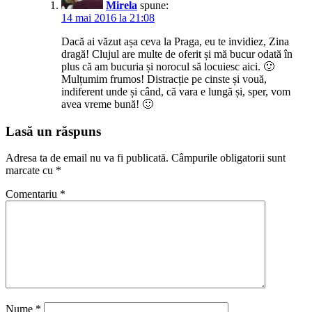
Mirela
spune:
14 mai 2016 la 21:08
Dacă ai văzut așa ceva la Praga, eu te invidiez, Zina
dragă! Clujul are multe de oferit și mă bucur odată în
plus că am bucuria și norocul să locuiesc aici. 🙂
Mulțumim frumos! Distracție pe cinste și vouă,
indiferent unde și când, că vara e lungă și, sper, vom
avea vreme bună! 🙂
Lasă un răspuns
Adresa ta de email nu va fi publicată.
Câmpurile obligatorii sunt
marcate cu
*
Comentariu
*
Nume
*