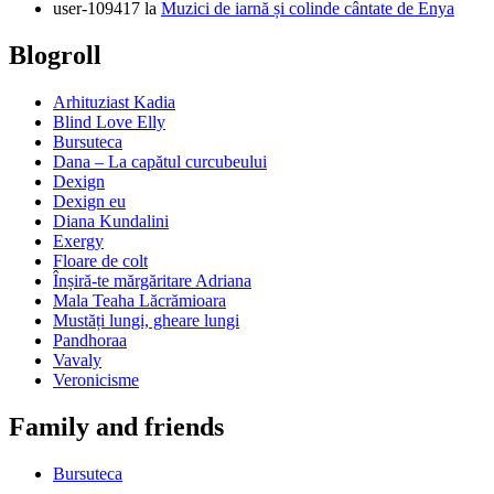
user-109417
la
Muzici de iarnă și colinde cântate de Enya
Blogroll
Arhituziast Kadia
Blind Love Elly
Bursuteca
Dana – La capătul curcubeului
Dexign
Dexign eu
Diana Kundalini
Exergy
Floare de colt
Înșiră-te mărgăritare Adriana
Mala Teaha Lăcrămioara
Mustăți lungi, gheare lungi
Pandhoraa
Vavaly
Veronicisme
Family and friends
Bursuteca