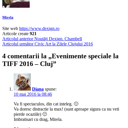
Mirela
Site web
https://www.dexign.ro
Articole create
921
Navigare
Articolul anterior
Noutăți Dexign. Chambell
Articolul următor
Civic Art la Zilele Clujului 2016
în
articole
4 comentarii la „
Evenimente speciale la
TIFF 2016 – Cluj
”
Diana
spune:
10 mai 2016 la 08:46
Va fi spectaculos, din cat inteleg. 🙂
Va doresc distractie la max! (sunt aproape sigura ca nu veti
pierde ocaziile) 🙂
Imbratisari cu drag, Mirela.