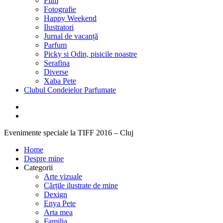
Film
Fotografie
Happy Weekend
Ilustratori
Jurnal de vacanță
Parfum
Picky si Odin, pisicile noastre
Serafina
Diverse
Xaba Pete
Clubul Condeielor Parfumate
Evenimente speciale la TIFF 2016 – Cluj
Home
Despre mine
Categorii
Arte vizuale
Cărțile ilustrate de mine
Dexign
Enya Pete
Arta mea
Familia