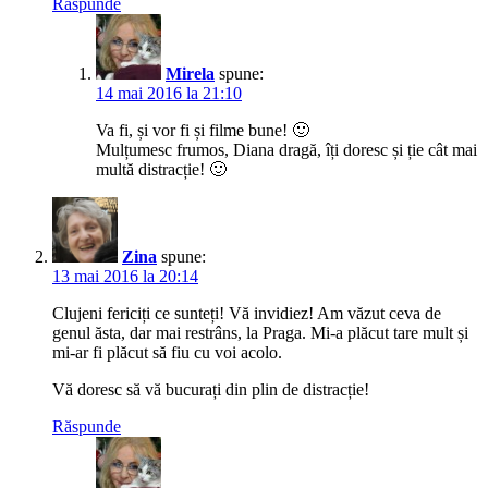
Răspunde
Mirela
spune:
14 mai 2016 la 21:10
Va fi, și vor fi și filme bune! 🙂
Mulțumesc frumos, Diana dragă, îți doresc și ție cât mai
multă distracție! 🙂
Zina
spune:
13 mai 2016 la 20:14
Clujeni fericiți ce sunteți! Vă invidiez! Am văzut ceva de
genul ăsta, dar mai restrâns, la Praga. Mi-a plăcut tare mult și
mi-ar fi plăcut să fiu cu voi acolo.
Vă doresc să vă bucurați din plin de distracție!
Răspunde