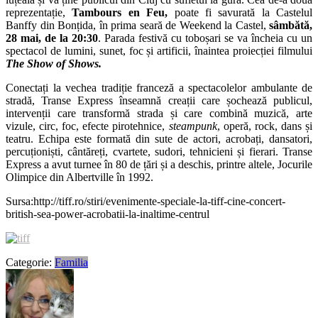
reprezentație,
Tambours en Feu,
poate fi savurată la Castelul
Banffy din Bonțida, în prima seară de Weekend la Castel,
sâmbătă,
28 mai, de la 20:30
. Parada festivă cu toboșari se va încheia cu un
spectacol de lumini, sunet, foc și artificii, înaintea proiecției filmului
The Show of Shows.
Conectați la vechea tradiție franceză a spectacolelor ambulante de
stradă, Transe Express înseamnă creații care șochează publicul,
intervenții care transformă strada și care combină muzică, arte
vizule, circ, foc, efecte pirotehnice,
steampunk
, operă, rock, dans și
teatru. Echipa este formată din sute de actori, acrobați, dansatori,
percuționiști, cântăreți, cvartete, sudori, tehnicieni și fierari. Transe
Express a avut turnee în 80 de țări și a deschis, printre altele, Jocurile
Olimpice din Albertville în 1992.
Sursa:http://tiff.ro/stiri/evenimente-speciale-la-tiff-cine-concert-
british-sea-power-acrobatii-la-inaltime-centrul
Categorie:
Familia