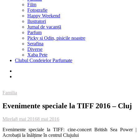
Film
Fotografie
Happy Weekend
Ilustratori
Jurnal de vacanță
Parfum
Picky si Odin, pisicile noastre
Serafina
Diverse
Xaba Pete
Clubul Condeielor Parfumate
Familia
Evenimente speciale la TIFF 2016 – Cluj
Mirela
8 mai 2016
8 mai 2016
Evenimente speciale la TIFF: cine-concert British Sea Power |
Acrobații la înălțime în centrul Clujului