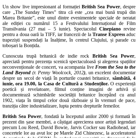
Un show live impresionant al formației
British Sea Power
, despre
care „The Sunday Times” titra că este „cea mai bună trupă din
Marea Britanie”, este unul dintre evenimentele speciale de neratat
ale ediției cu numărul 15 a Festivalului Internațional de Film
Transilvania (27 mai – 5 iunie). Spectacolul
C
inepiano
revine
pentru a doua oară la TIFF, iar francezii de la
Transe Express
aduc
trapeziști suspendați la înalțime, în centrul Clujului, și parade cu
toboșari la Bonțida.
Cunoscuta trupă britanică de indie rock
British Sea Power
,
apreciată pentru prezența scenică spectaculoasă și alegerea spațiilor
neconvenționale de concert, va acompania live
From the Sea to the
Land Beyond
(r. Penny Woolcock, 2012
)
, un excelent documentar
despre un secol de viață în porturile coastei britanice,
sâmbătă, 4
iunie, ora 19.00, la Casa de Cultură a Studenților.
O experiență
poetică și revelatoare, filmul conține imagini de arhivă și
documentează schimbările societății britanice începând cu anul
1902, viața în timpul celor două războaie și în vremuri de pace,
tranziția către industrializare, lupta pentru drepturile femeilor.
British Sea Power
, fondată la începutul anilor 2000 și formată în
prezent din șase membri, a câștigat aprecierea unor artiști legendari
precum Lou Reed, David Bowie, Jarvis Cocker sau Radiohead, iar
concertele lor au avut loc pe Marele Zid Chinezesc, la acceleratorul