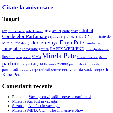
Citate la aniversare
Taguri
artă
Clubul
arte
atelier
carte
citate
Arte vizuale
artist ilustrator
Condeielor Parfumate
Cărți ilustrate de
cluj
cu ilustrații de Mirela Pete
Enya Pete
Enya
dexign
Mirela Pete
design
familia
flori
fotografie
HAPPY WEEKEND
Fotografie
grafică
ilustraţie de carte
Mirela Pete
ilustraţii
Mirela
mama
Mirela Rusu Pete
Muzici
iubire
parfum
pictura
pisici
poveste
Picky si Odin, pisicile noastre
pisică
vacanţă
vară.
parfumată
reflexii
xaba
Pupo
Veneția
primăvară
Serafina
talent
Xaba Pete
Comentarii recente
Radoiu
la
Vacanțe cu zăpadă – poveste parfumată
Mirela
la
Am fost în vacanță!
Suzana
la
Am fost în vacanță!
Mirela
la
MINA Cluj – The Immersive Show