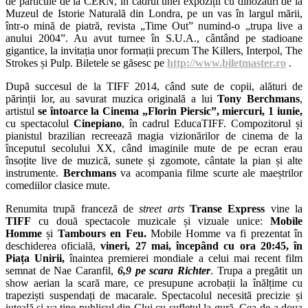
de particule de la CERN, în cadrul unei expoziții cu dinozauri de la
Muzeul de Istorie Naturală din Londra, pe un vas în largul mării,
într-o mină de piatră, revista „Time Out” numind-o „trupa live a
anului 2004”. Au avut turnee în S.U.A., cântând pe stadioane
gigantice, la invitația unor formații precum The Killers, Interpol, The
Strokes și Pulp. Biletele se găsesc pe
http://www.biletmaster.ro
.
După succesul de la TIFF 2014, când sute de copii, alături de
părinții lor, au savurat muzica originală a lui
Tony Berchmans
,
artistul
se întoarce la
Cinema „Florin Piersic”, miercuri, 1 iunie,
cu spectacolul
Cinepiano
, în cadrul EducaTIFF. Compozitorul și
pianistul brazilian recreează magia vizionărilor de cinema de la
începutul secolului XX, când imaginile mute de pe ecran erau
însoțite live de muzică, sunete și zgomote, cântate la pian și alte
instrumente.
Berchmans
va acompania filme scurte ale maeștrilor
comediilor clasice mute.
Renumita trupă franceză de
street arts
Transe Express
vine la
TIFF
cu două spectacole muzicale și vizuale unice:
Mobile
Homme
și
Tambours en Feu.
Mobile Homme va fi prezentat în
deschiderea oficială,
vineri, 27 mai, începând cu ora 20:45, în
Piața Unirii,
înaintea premierei mondiale a celui mai recent film
semnat de Nae Caranfil,
6,9 pe scara Richter
. Trupa a pregătit un
show aerian la scară mare, ce presupune acrobații la înălțime cu
trapeziști suspendați de macarale. Spectacolul necesită precizie și
iuțeală și va ține publicul din Cluj cu sufletul la gură. Cea de-a doua