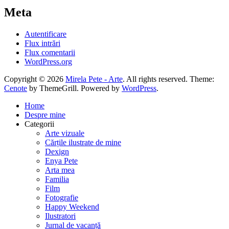
Meta
Autentificare
Flux intrări
Flux comentarii
WordPress.org
Copyright © 2026
Mirela Pete - Arte
. All rights reserved. Theme:
Cenote
by ThemeGrill. Powered by
WordPress
.
Home
Despre mine
Categorii
Arte vizuale
Cărțile ilustrate de mine
Dexign
Enya Pete
Arta mea
Familia
Film
Fotografie
Happy Weekend
Ilustratori
Jurnal de vacanță