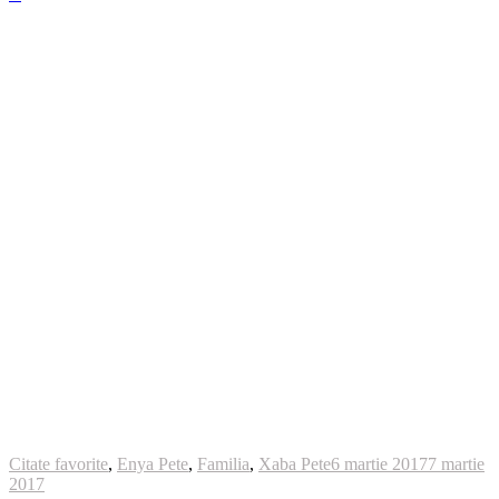
Citate favorite
,
Enya Pete
,
Familia
,
Xaba Pete
6 martie 2017
7 martie
2017